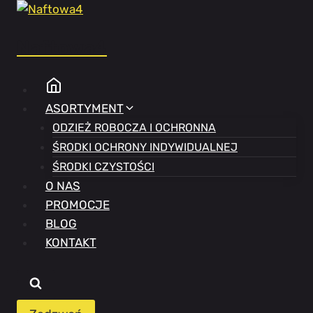
Przejdź
do
Naftowa4
treści
ASORTYMENT
ODZIEŻ ROBOCZA I OCHRONNA
ŚRODKI OCHRONY INDYWIDUALNEJ
ŚRODKI CZYSTOŚCI
O NAS
PROMOCJE
BLOG
KONTAKT