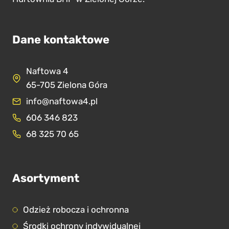
Dane kontaktowe
Naftowa 4
65-705 Zielona Góra
info@naftowa4.pl
606 346 823
68 325 70 65
Asortyment
Odzież robocza i ochronna
Środki ochrony indywidualnej