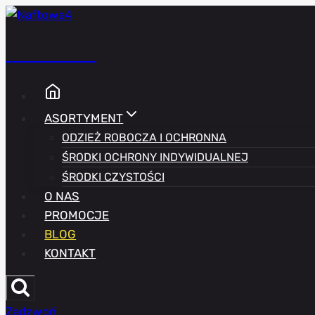
Przejdź
do
Naftowa4
treści
ASORTYMENT
ODZIEŻ ROBOCZA I OCHRONNA
ŚRODKI OCHRONY INDYWIDUALNEJ
ŚRODKI CZYSTOŚCI
O NAS
PROMOCJE
BLOG
KONTAKT
Zadzwoń