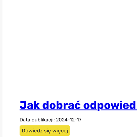
Jak dobrać odpowiedn
Data publikacji:
2024-12-17
Jak
Dowiedz się więcej