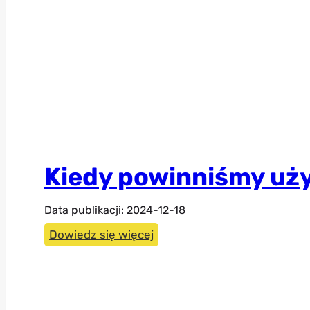
Kiedy powinniśmy uż
Data publikacji:
2024-12-18
Kiedy
Dowiedz się więcej
powinniśmy
używać
odzieży
odblaskowej